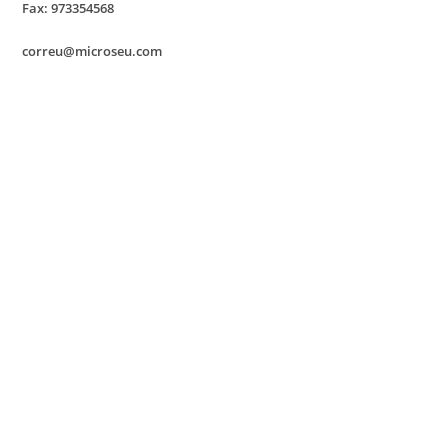
Fax: 973354568
correu@microseu.com